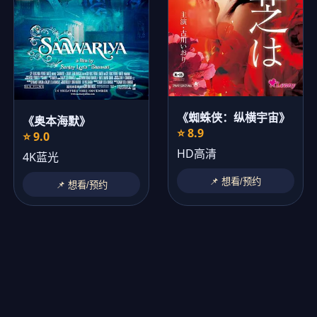
《蜘蛛侠：纵横宇宙》
《奥本海默》
⭐ 8.9
⭐ 9.0
HD高清
4K蓝光
📌 想看/预约
📌 想看/预约