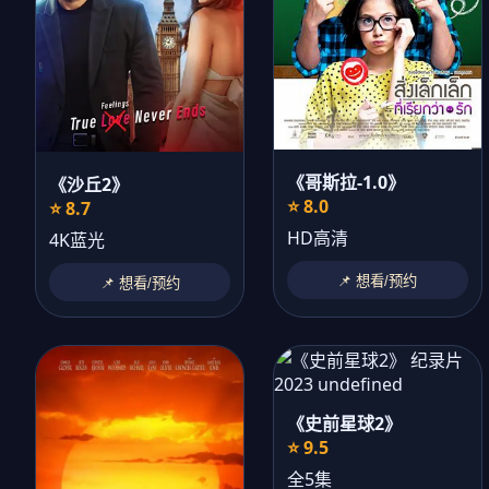
《哥斯拉-1.0》
《沙丘2》
⭐ 8.0
⭐ 8.7
HD高清
4K蓝光
📌 想看/预约
📌 想看/预约
《史前星球2》
⭐ 9.5
全5集