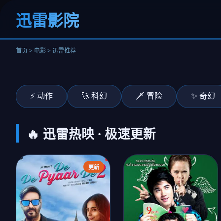
《奥本海默》
迅雷影院
原子震撼
立即观看
首页 > 电影 > 迅雷推荐
‹
⚡ 动作
🚀 科幻
🗡️ 冒险
✨ 奇幻
🔥 迅雷热映 · 极速更新
更新