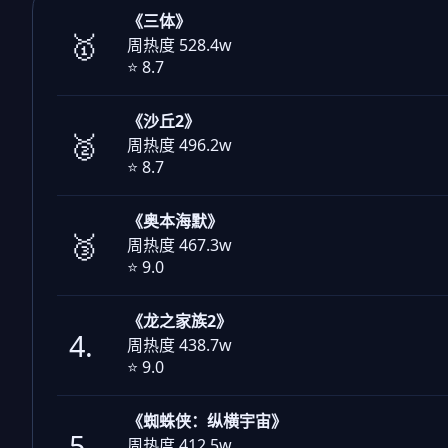
《三体》
🥇
周热度 528.4w
⭐ 8.7
《沙丘2》
🥈
周热度 496.2w
⭐ 8.7
《奥本海默》
🥉
周热度 467.3w
⭐ 9.0
《龙之家族2》
4.
周热度 438.7w
⭐ 9.0
《蜘蛛侠：纵横宇宙》
5.
周热度 412.5w