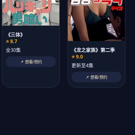
《三体》
⭐ 8.7
《龙之家族》第二季
全30集
⭐ 9.0
📌 想看/预约
更新至4集
📌 想看/预约