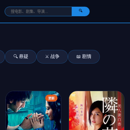
🔍
🔍 悬疑
⚔️ 战争
📖 剧情
更新