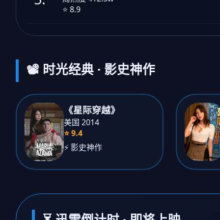
⭐ 8.9
📽️ 时光经典 · 影史神作
《星际穿越》
美国 2014
⭐ 9.4
⚡ 影史神作
⏳ 迅雷倒计时 · 即将上映