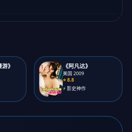
漫游》
《阿凡达》
美国 2009
⭐ 8.8
⚡ 影史神作